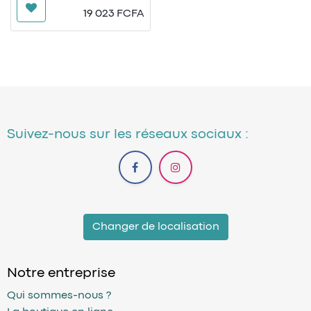
exigeants.
19 023
FCFA
Le t-shirt de trail VEKAM
vous accompagne sur tous
les terrains avec un tissu
technique ultra-léger et
respirant, idéal pour les
efforts prolongés. Il évacue
rapidement la
transpiration pour vous
garder au sec, même en
montée.
Suivez-nous sur les réseaux sociaux :
Changer de localisation
Notre entreprise
Qui sommes-nous ?