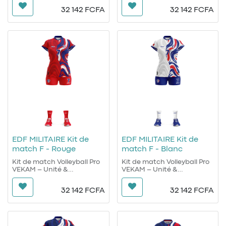
32 142
FCFA
32 142
FCFA
Conçu pour répondre aux
Conçu pour répondre aux
exigences du haut niveau,
exigences du haut niveau,
le kit de match VEKAM allie
le kit de match VEKAM allie
confort, technicité et
confort, technicité et
cohérence visuelle.
cohérence visuelle.
Maillot et short sont conçus
Maillot et short sont conçus
pour garantir une liberté de
pour garantir une liberté de
mouvement totale, une
mouvement totale, une
excellente respirabilité et
excellente respirabilité et
une résistance optimale à
une résistance optimale à
l’effort.
l’effort.
VEKAM, l’esprit de
VEKAM, l’esprit de
compétition.
compétition.
EDF MILITAIRE Kit de
EDF MILITAIRE Kit de
match F - Rouge
match F - Blanc
Kit de match Volleyball Pro
Kit de match Volleyball Pro
VEKAM – Unité &
VEKAM – Unité &
Performance
Performance
32 142
FCFA
32 142
FCFA
Conçu pour répondre aux
Conçu pour répondre aux
exigences du haut niveau,
exigences du haut niveau,
le kit de match VEKAM allie
le kit de match VEKAM allie
confort, technicité et
confort, technicité et
cohérence visuelle.
cohérence visuelle.