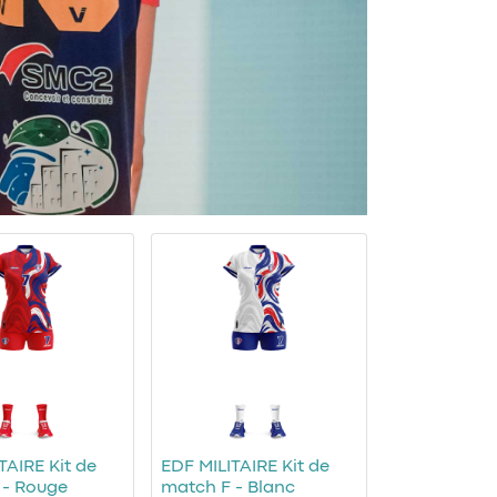
TAIRE Kit de
EDF MILITAIRE Kit de
 - Rouge
match F - Blanc