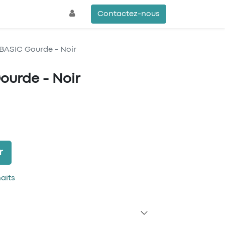
Contactez-nous
ASIC Gourde - Noir
urde - Noir
r
haits