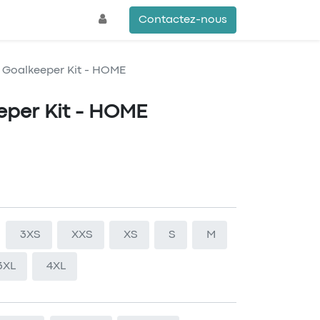
Contactez-nous
 Goalkeeper Kit - HOME
eper Kit - HOME
3XS
XXS
XS
S
M
3XL
4XL