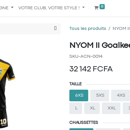
0
IGNE
VOTRE CLUB, VOTRE STYLE !
Tous les produits
NYOM II
NYOM II Goalke
SKU-ACN-0014
32 142
FCFA
TAILLE
6XS
5XS
4XS
L
XL
XXL
CHAUSSETTES