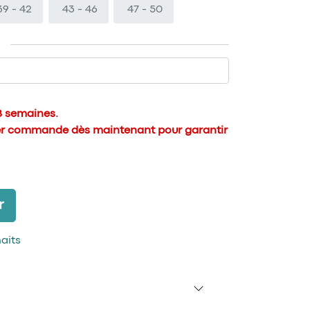
39 - 42
43 - 46
47 - 50
 8 semaines.
er commande dès maintenant pour garantir
r
haits