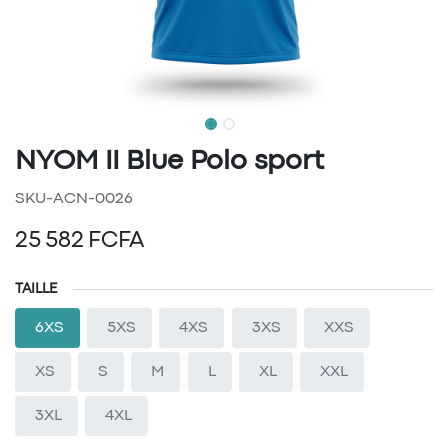
NYOM II Blue Polo sport
SKU-ACN-0026
25 582
FCFA
TAILLE
6XS
5XS
4XS
3XS
XXS
XS
S
M
L
XL
XXL
3XL
4XL