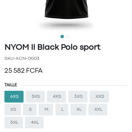
NYOM II Black Polo sport
SKU-ACN-0003
25 582
FCFA
TAILLE
6XS
5XS
4XS
3XS
XXS
XS
S
M
L
XL
XXL
3XL
4XL