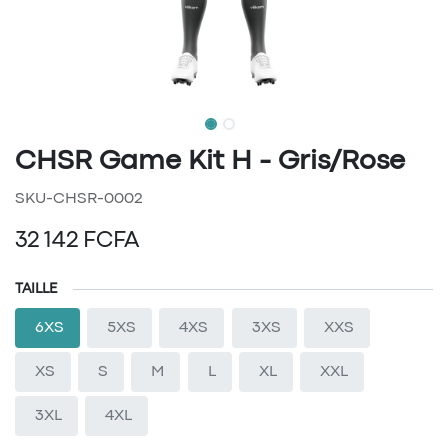
CHSR Game Kit H - Gris/Rose
SKU-CHSR-0002
32 142
FCFA
TAILLE
6XS
5XS
4XS
3XS
XXS
XS
S
M
L
XL
XXL
3XL
4XL