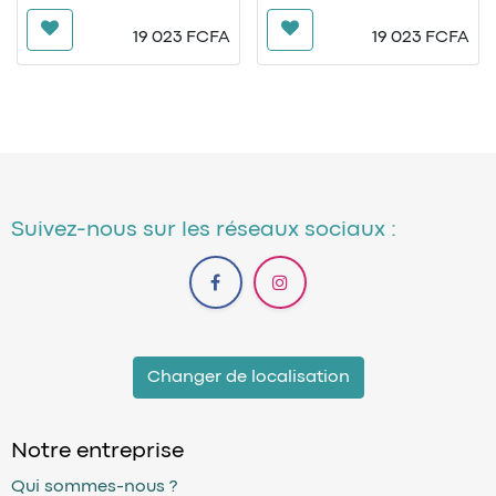
Logo Vēkam sur manche
Logo Vēkam sur manche
gauche et hanche
gauche et hanche
19 023
FCFA
19 023
FCFA
Ecusson officiel du Club sur
Ecusson officiel du Club sur
poitrine et nuque
poitrine et nuque
Suivez-nous sur les réseaux sociaux :
Changer de localisation
Notre entreprise
Qui sommes-nous ?