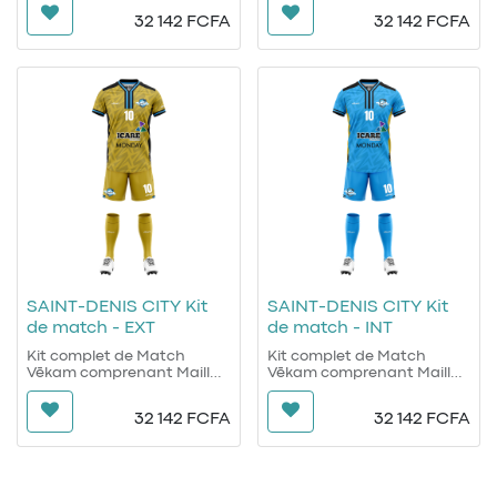
Coupe régulière
Coupe régulière
32 142
FCFA
32 142
FCFA
Col rond
Col rond
Logo Vēkam sur poitrine et
Logo Vēkam sur poitrine et
short
short
Ecusson officiel du Club sur
Ecusson officiel du Club sur
poitrine et short
poitrine et short
Logos sponsors et Numéro
Logos sponsors et Numéro
en sublimation
en sublimation
SAINT-DENIS CITY Kit
SAINT-DENIS CITY Kit
de match - EXT
de match - INT
Kit complet de Match
Kit complet de Match
Vēkam comprenant Maillot
Vēkam comprenant Maillot
Short et Chaussettes
Short et Chaussettes
Coupe régulière
Coupe régulière
32 142
FCFA
32 142
FCFA
Col rond
Col rond
Logo Vēkam sur poitrine et
Logo Vēkam sur poitrine et
short
short
Ecusson officiel du Club sur
Ecusson officiel du Club sur
poitrine et short
poitrine et short