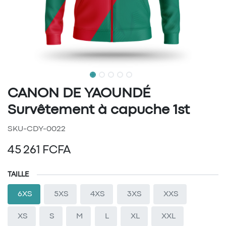
CANON DE YAOUNDÉ
Survêtement à capuche 1st
SKU-CDY-0022
45 261
FCFA
TAILLE
6XS
5XS
4XS
3XS
XXS
XS
S
M
L
XL
XXL