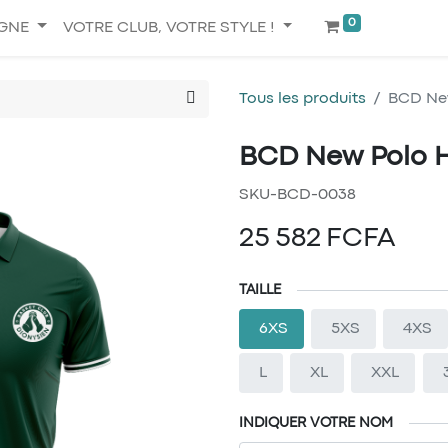
0
IGNE
VOTRE CLUB, VOTRE STYLE !
Tous les produits
BCD New
BCD New Polo H
SKU-BCD-0038
25 582
FCFA
TAILLE
6XS
5XS
4XS
L
XL
XXL
INDIQUER VOTRE NOM