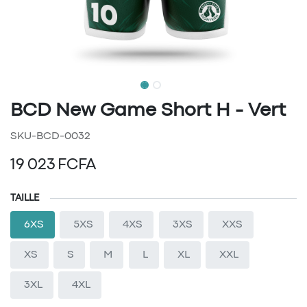
BCD New Game Short H - Vert
SKU-BCD-0032
19 023
FCFA
TAILLE
6XS
5XS
4XS
3XS
XXS
XS
S
M
L
XL
XXL
3XL
4XL