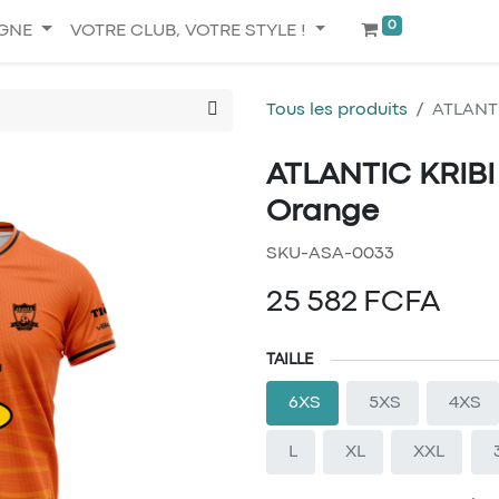
0
IGNE
VOTRE CLUB, VOTRE STYLE !
Tous les produits
ATLANTI
ATLANTIC KRIBI 
Orange
SKU-ASA-0033
25 582
FCFA
TAILLE
6XS
5XS
4XS
L
XL
XXL