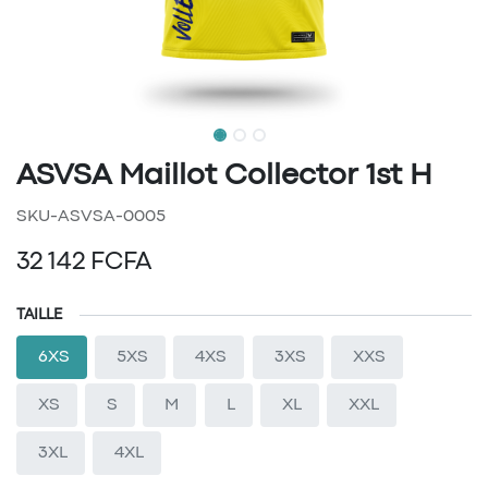
ASVSA Maillot Collector 1st H
SKU-ASVSA-0005
32 142
FCFA
TAILLE
6XS
5XS
4XS
3XS
XXS
XS
S
M
L
XL
XXL
3XL
4XL