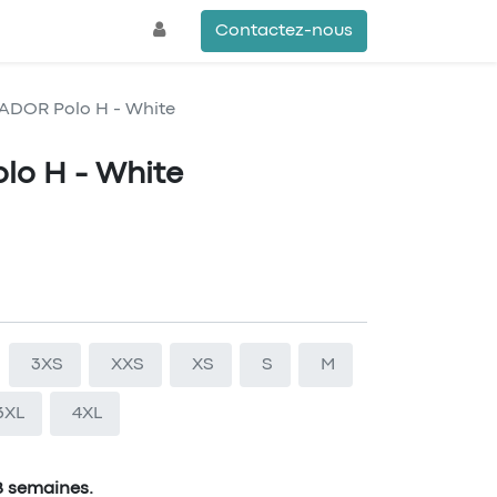
Contactez-nous
ADOR Polo H - White
lo H - White
3XS
XXS
XS
S
M
3XL
4XL
 8 semaines.